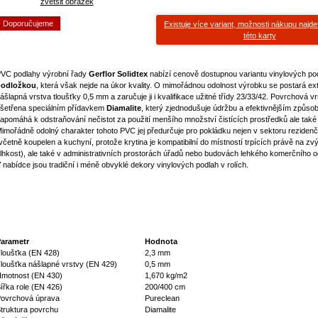
zvětšit obrázek
Doporučujeme
Existuje více variant, možnosti nákupu najde
této karty
VC podlahy výrobní řady
Gerflor Solidtex
nabízí cenově dostupnou variantu vinylových po
podložkou
, která však nejde na úkor kvality. O mimořádnou odolnost výrobku se postará ext
ášlapná vrstva tloušťky 0,5 mm a zaručuje ji i kvalifikace užitné třídy 23/33/42. Povrchová vr
šetřena speciálním přídavkem
Diamalite
, který zjednodušuje údržbu a efektivnějším způs
apomáhá k odstraňování nečistot za použití menšího množství čistících prostředků ale také
imořádně odolný charakter tohoto PVC jej předurčuje pro pokládku nejen v sektoru rezidenč
včetně koupelen a kuchyní, protože krytina je kompatibilní do místností trpících právě na z
lhkost), ale také v administrativních prostorách úřadů nebo budovách lehkého komerčního o
 nabídce jsou tradiční i méně obvyklé dekory vinylových podlah v rolích.
arametr
Hodnota
loušťka (EN 428)
2,3 mm
loušťka nášlapné vrstvy (EN 429)
0,5 mm
motnost (EN 430)
1,670 kg/m2
ířka role (EN 426)
200/400 cm
ovrchová úprava
Pureclean
truktura povrchu
Diamalite