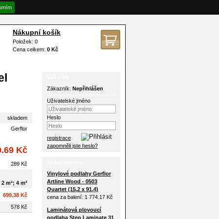
umím
Nákupní košík
Položek: 0
Cena celkem:
0 Kč
el
Váš účet
Zákazník:
Nepřihlášen
Uživatelské jméno
Heslo
skladem
Gerflor
registrace
zapomněli jste heslo?
9.69 Kč
Akční nabídka
289 Kč
Vinylové podlahy Gerflor
Artline Wood - 0503
2 m²; 4 m²
Quartet (15,2 x 91,4)
699.38 Kč
cena za balení:
1 774.17 Kč
578 Kč
Laminátová plovoucí
podlaha Step Laminate 31