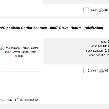
balení
PVC podlaha Gerflor Solidtex - 0087 Gravel Natural (role/š.4bm)
cena:
cena bez DP
1 
cena za balení:
cena bez DPH 
balení
 724 15 347, DIČ: CZ7505043964