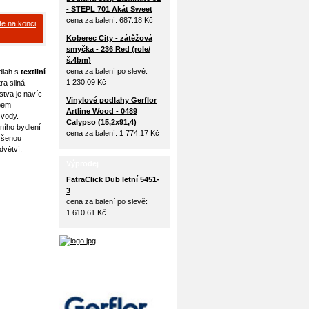
- STEPL 701 Akát Sweet
cena za balení:
687.18 Kč
te na konci
Koberec City - zátěžová
smyčka - 236 Red (role/
š.4bm)
cena za balení po slevě:
dlah s
textilní
1 230.09 Kč
ra silná
stva je navíc
Vinylové podlahy Gerflor
obem
Artline Wood - 0489
 vody.
Calypso (15,2x91,4)
ního bydlení
cena za balení:
1 774.17 Kč
výšenou
dvětví.
Výprodej
FatraClick Dub letní 5451-
3
cena za balení po slevě:
1 610.61 Kč