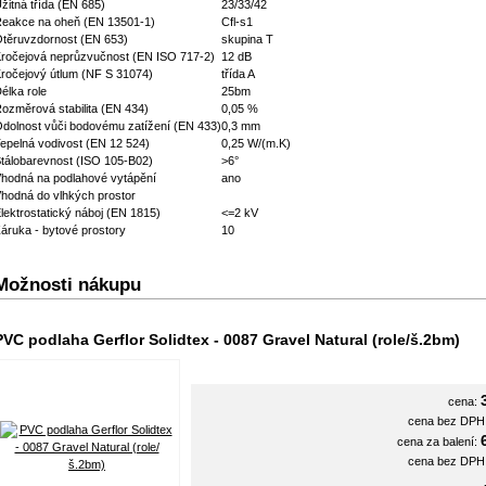
žitná třída (EN 685)
23/33/42
eakce na oheň (EN 13501-1)
Cfl-s1
těruvzdornost (EN 653)
skupina T
ročejová neprůzvučnost (EN ISO 717-2)
12 dB
ročejový útlum (NF S 31074)
třída A
élka role
25bm
ozměrová stabilita (EN 434)
0,05 %
dolnost vůči bodovému zatížení (EN 433)
0,3 mm
epelná vodivost (EN 12 524)
0,25 W/(m.K)
tálobarevnost (ISO 105-B02)
>6°
hodná na podlahové vytápění
ano
hodná do vlhkých prostor
lektrostatický náboj (EN 1815)
<=2 kV
áruka - bytové prostory
10
Možnosti nákupu
PVC podlaha Gerflor Solidtex - 0087 Gravel Natural (role/š.2bm)
cena:
cena bez DP
cena za balení:
cena bez DP