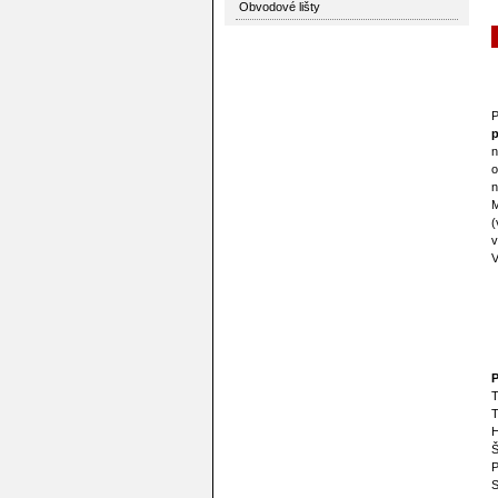
Obvodové lišty
P
n
o
n
M
(
v
V
P
T
T
H
Š
P
S