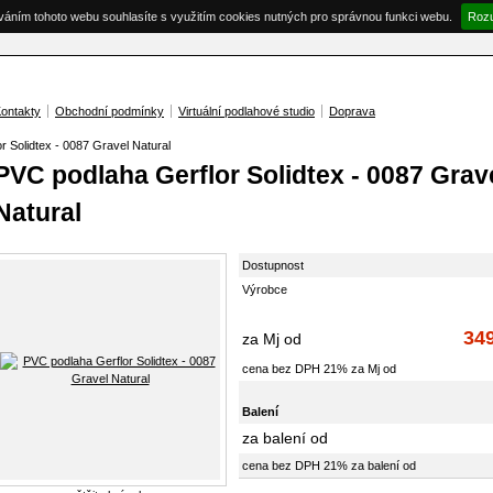
váním tohoto webu souhlasíte s využitím cookies nutných pro správnou funkci webu.
Roz
ontakty
Obchodní podmínky
Virtuální podlahové studio
Doprava
 Solidtex - 0087 Gravel Natural
PVC podlaha Gerflor Solidtex - 0087 Grav
Natural
Dostupnost
Výrobce
34
za Mj od
cena bez DPH 21% za Mj od
Balení
za balení od
cena bez DPH 21% za balení od