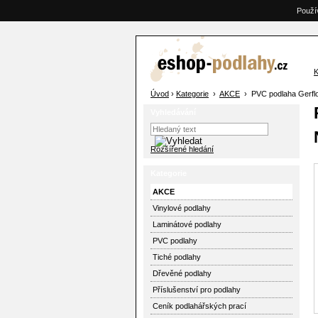
Použí
K
Úvod
›
Kategorie
›
AKCE
› PVC podlaha Gerflor
Vyhledávání
Rozšířené hledání
Kategorie
AKCE
Vinylové podlahy
Laminátové podlahy
PVC podlahy
Tiché podlahy
Dřevěné podlahy
Příslušenství pro podlahy
Ceník podlahářských prací