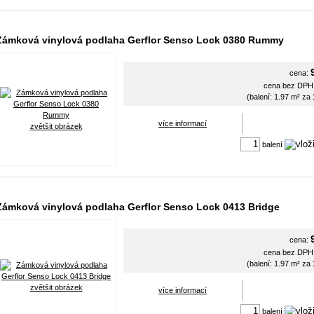
Zámková vinylová podlaha Gerflor Senso Lock 0380 Rummy
cena:
cena bez DP
(balení: 1.97 m² za
více informací
zvětšit obrázek
balení
Zámková vinylová podlaha Gerflor Senso Lock 0413 Bridge
cena:
cena bez DP
(balení: 1.97 m² za
zvětšit obrázek
více informací
balení