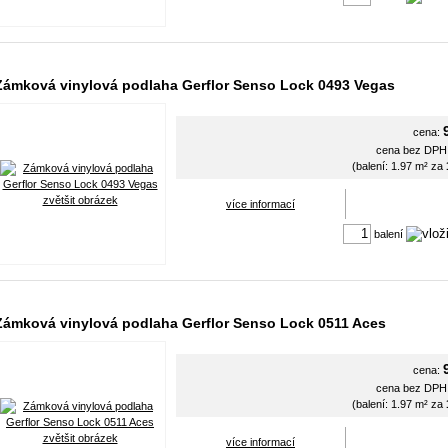
Zámková vinylová podlaha Gerflor Senso Lock 0493 Vegas
cena:
cena bez DP
(balení: 1.97 m² za
zvětšit obrázek
více informací
balení
Zámková vinylová podlaha Gerflor Senso Lock 0511 Aces
cena:
cena bez DP
(balení: 1.97 m² za
zvětšit obrázek
více informací