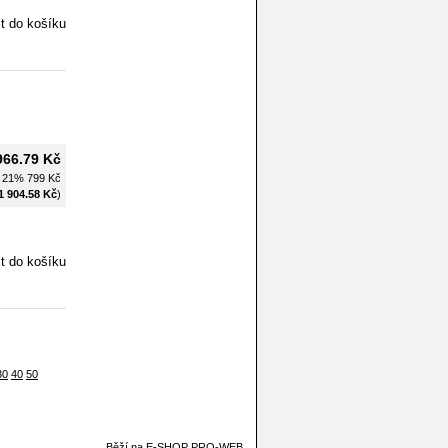
966.79 Kč
H 21%
799 Kč
1 904.58 Kč
)
30
40
50
Běží na
E-SHOP PRO-WEB
.