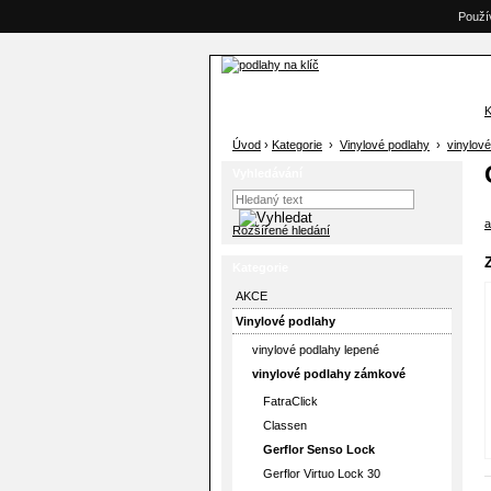
Použí
K
Úvod
›
Kategorie
›
Vinylové podlahy
›
vinylov
Vyhledávání
a
Rozšířené hledání
Kategorie
AKCE
Vinylové podlahy
vinylové podlahy lepené
vinylové podlahy zámkové
FatraClick
Classen
Gerflor Senso Lock
Gerflor Virtuo Lock 30