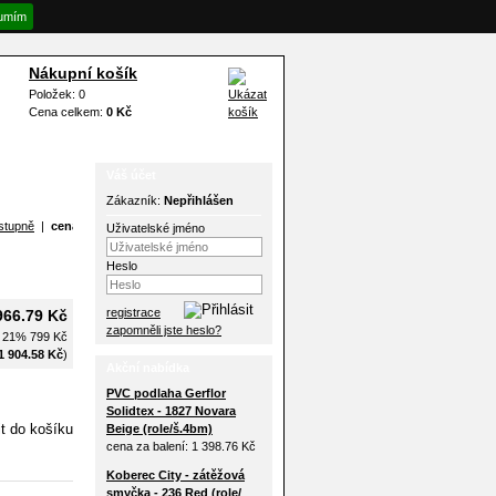
umím
Nákupní košík
Položek: 0
Cena celkem:
0 Kč
Váš účet
Zákazník:
Nepřihlášen
|
cena
Uživatelské jméno
Heslo
registrace
966.79 Kč
zapomněli jste heslo?
H 21%
799 Kč
1 904.58 Kč
)
Akční nabídka
PVC podlaha Gerflor
Solidtex - 1827 Novara
Beige (role/š.4bm)
cena za balení:
1 398.76 Kč
Koberec City - zátěžová
smyčka - 236 Red (role/