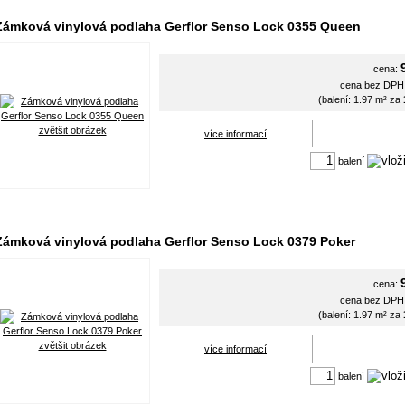
Zámková vinylová podlaha Gerflor Senso Lock 0355 Queen
cena:
cena bez DP
(balení: 1.97 m² za
zvětšit obrázek
více informací
balení
Zámková vinylová podlaha Gerflor Senso Lock 0379 Poker
cena:
cena bez DP
(balení: 1.97 m² za
zvětšit obrázek
více informací
balení