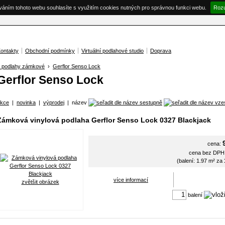
váním tohoto webu souhlasíte s využitím cookies nutných pro správnou funkci webu.
Roz
ontakty
Obchodní podmínky
Virtuální podlahové studio
Doprava
é podlahy zámkové
›
Gerflor Senso Lock
Gerflor Senso Lock
kce
|
novinka
|
výprodej
|
název
Zámková vinylová podlaha Gerflor Senso Lock 0327 Blackjack
cena:
cena bez DP
(balení: 1.97 m² za
více informací
zvětšit obrázek
balení