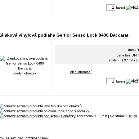
balení
Zámková vinylová podlaha Gerflor Senso Lock 0498 Baccarat
cena:
cena bez DP
(balení: 1.97 m² za
více informací
zvětšit obrázek
balení
zobrazeno: 1 - 8 z 8 | Na stránku:
10
20
 724 15 347, DIČ: CZ7505043964