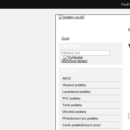
Použí
K
Úvod
Vyhledávání
Rozšířené hledání
Kategorie
AKCE
Vinylové podlahy
Laminátové podlahy
PVC podlahy
Tiché podlahy
Dřevěné podlahy
Příslušenství pro podlahy
Ceník podlahářských prací