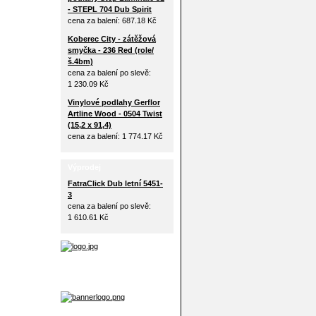
- STEPL 704 Dub Spirit
cena za balení:
687.18 Kč
Koberec City - zátěžová
smyčka - 236 Red (role/
š.4bm)
cena za balení po slevě:
1 230.09 Kč
Vinylové podlahy Gerflor
Artline Wood - 0504 Twist
(15,2 x 91,4)
cena za balení:
1 774.17 Kč
Výprodej
FatraClick Dub letní 5451-
3
cena za balení po slevě:
1 610.61 Kč