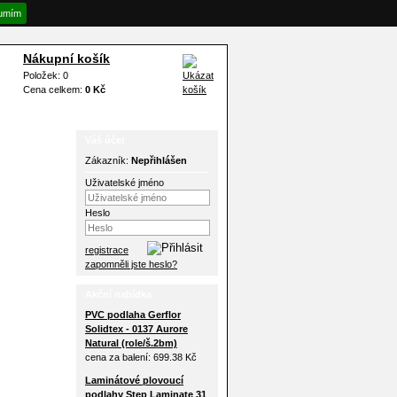
umím
Nákupní košík
Položek: 0
Cena celkem:
0 Kč
Váš účet
Zákazník:
Nepřihlášen
Uživatelské jméno
Heslo
registrace
zapomněli jste heslo?
Akční nabídka
PVC podlaha Gerflor
Solidtex - 0137 Aurore
Natural (role/š.2bm)
cena za balení:
699.38 Kč
Laminátové plovoucí
podlahy Step Laminate 31