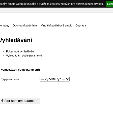
váním tohoto webu souhlasíte s využitím cookies nutných pro správnou funkci webu.
Roz
ontakty
Obchodní podmínky
Virtuální podlahové studio
Doprava
Vyhledávání
Fultextové vyhledávání
Vyhledávání podle parametrů
Vyhledávání podle parametrů
Typ parametrů: