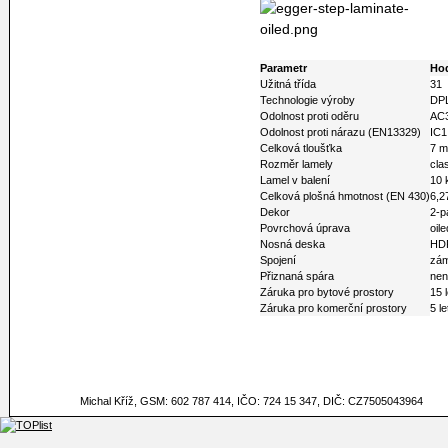
Parametr
Ho
Užitná třída
31
Technologie výroby
DPL
Odolnost proti oděru
AC
Odolnost proti nárazu (EN13329)
IC1
Celková tloušťka
7 
Rozměr lamely
cla
Lamel v balení
10 
Celková plošná hmotnost (EN 430)
6,2
Dekor
2-p
Povrchová úprava
oil
Nosná deska
HDF
Spojení
zám
Přiznaná spára
nen
Záruka pro bytové prostory
15 l
Záruka pro komerční prostory
5 le
Michal Kříž, GSM: 602 787 414, IČO: 724 15 347, DIČ: CZ7505043964