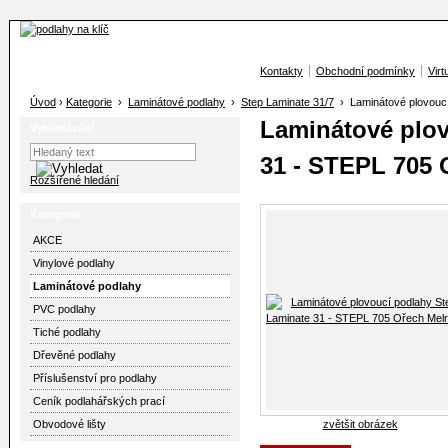
Kontakty
Obchodní podmínky
Virt
Úvod
›
Kategorie
›
Laminátové podlahy
›
Step Laminate 31/7
› Laminátové plovoucí
Laminátové plov
Vyhledávání
31 - STEPL 705 
Rozšířené hledání
Kategorie
AKCE
Vinylové podlahy
Laminátové podlahy
PVC podlahy
Tiché podlahy
Dřevěné podlahy
Příslušenství pro podlahy
Ceník podlahářských prací
Obvodové lišty
zvětšit obrázek