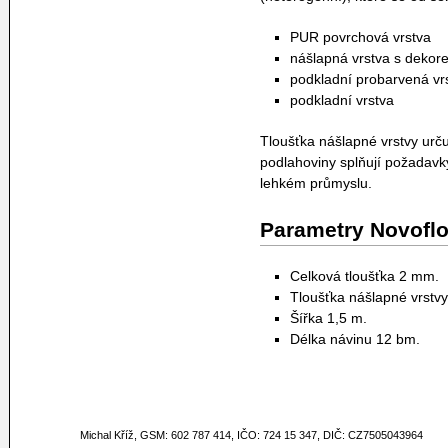
PUR povrchová vrstva
nášlapná vrstva s dekor
podkladní probarvená vr
podkladní vrstva
Tloušťka nášlapné vrstvy urču
podlahoviny splňují požadavky
lehkém průmyslu.
Parametry Novoflo
Celková tloušťka 2 mm.
Tloušťka nášlapné vrstv
Šířka 1,5 m.
Délka návinu 12 bm.
Michal Kříž, GSM: 602 787 414, IČO: 724 15 347, DIČ: CZ7505043964