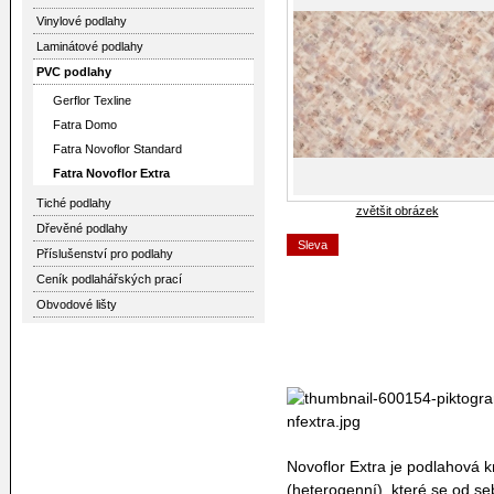
Vinylové podlahy
Laminátové podlahy
PVC podlahy
Gerflor Texline
Fatra Domo
Fatra Novoflor Standard
Fatra Novoflor Extra
Tiché podlahy
zvětšit obrázek
Dřevěné podlahy
Sleva
Příslušenství pro podlahy
Ceník podlahářských prací
Obvodové lišty
Novoflor Extra je podlahová kr
(heterogenní), které se od seb