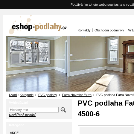
Používáním tohoto webu souhlasíte s využi
Kontakty
Obchodní podmínky
Virt
Úvod
›
Kategorie
›
PVC podlahy
›
Fatra Novoflor Extra
› PVC podlaha Fatra Novofl
PVC podlaha Fat
Vyhledávání
4500-6
Rozšířené hledání
Kategorie
AKCE