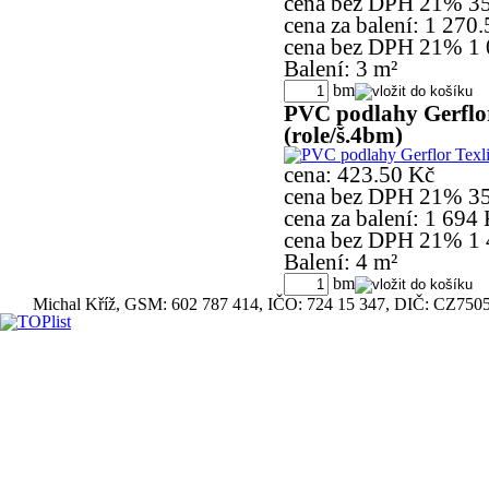
cena bez DPH 21%
3
cena za balení:
1 270.
cena bez DPH 21%
1
Balení: 3 m²
bm
PVC podlahy Gerflor
(role/š.4bm)
cena:
423.50 Kč
cena bez DPH 21%
3
cena za balení:
1 694 
cena bez DPH 21%
1
Balení: 4 m²
bm
Michal Kříž, GSM: 602 787 414, IČO: 724 15 347, DIČ: CZ750