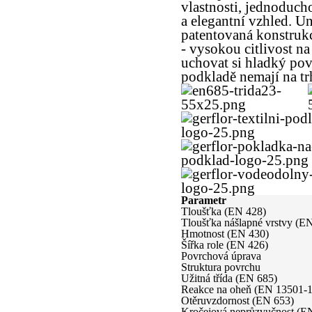
vlastnosti, jednoduc
a elegantní vzhled. Un
patentovaná konstrukce
- vysokou citlivost n
uchovat si hladký pov
podkladě nemají na t
Parametr
Tloušťka (EN 428)
Tloušťka nášlapné vrstvy (E
Hmotnost (EN 430)
Šířka role (EN 426)
Povrchová úprava
Struktura povrchu
Užitná třída (EN 685)
Reakce na oheň (EN 13501-1
Otěruvzdornost (EN 653)
Kročejová neprůzvučnost (E