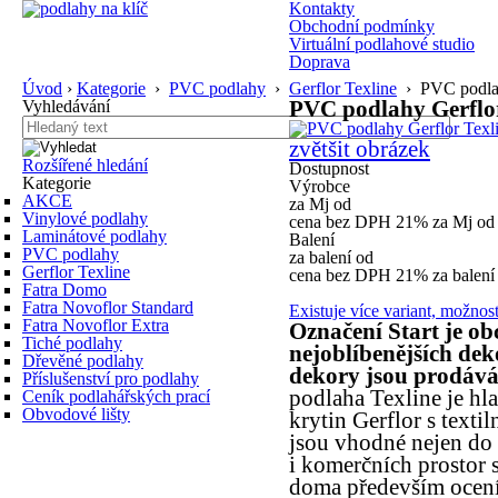
Kontakty
Obchodní podmínky
Virtuální podlahové studio
Doprava
Úvod
›
Kategorie
›
PVC podlahy
›
Gerflor Texline
› PVC podlah
Vyhledávání
PVC podlahy Gerflor
zvětšit obrázek
Rozšířené hledání
Dostupnost
Kategorie
Výrobce
AKCE
za Mj od
Vinylové podlahy
cena bez DPH 21% za Mj od
Laminátové podlahy
Balení
PVC podlahy
za balení od
Gerflor Texline
cena bez DPH 21% za balení
Fatra Domo
Fatra Novoflor Standard
Existuje více variant, možnos
Fatra Novoflor Extra
Označení Start je o
Tiché podlahy
nejoblíbenějších dek
Dřevěné podlahy
dekory jsou prodáv
Příslušenství pro podlahy
podlaha Texline je h
Ceník podlahářských prací
Obvodové lišty
krytin Gerflor s texti
jsou vhodné nejen do 
i komerčních prostor 
doma především oceníte