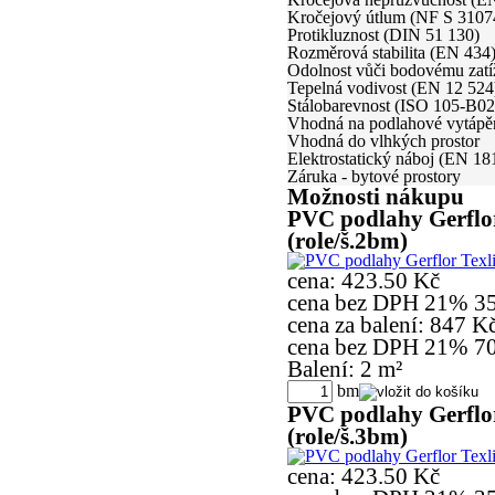
Kročejový útlum (NF S 3107
Protikluznost (DIN 51 130)
Rozměrová stabilita (EN 434
Odolnost vůči bodovému zatí
Tepelná vodivost (EN 12 524
Stálobarevnost (ISO 105-B02
Vhodná na podlahové vytápě
Vhodná do vlhkých prostor
Elektrostatický náboj (EN 18
Záruka - bytové prostory
Možnosti nákupu
PVC podlahy Gerflor
(role/š.2bm)
cena:
423.50 Kč
cena bez DPH 21%
3
cena za balení:
847 K
cena bez DPH 21%
7
Balení: 2 m²
bm
PVC podlahy Gerflor
(role/š.3bm)
cena:
423.50 Kč