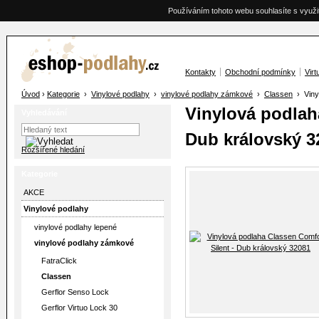
Používáním tohoto webu souhlasíte s využi
Kontakty
Obchodní podmínky
Virt
Úvod
›
Kategorie
›
Vinylové podlahy
›
vinylové podlahy zámkové
›
Classen
› Vinyl
Vinylová podlah
Vyhledávání
Dub královský 3
Rozšířené hledání
Kategorie
AKCE
Vinylové podlahy
vinylové podlahy lepené
vinylové podlahy zámkové
FatraClick
Classen
Gerflor Senso Lock
Gerflor Virtuo Lock 30