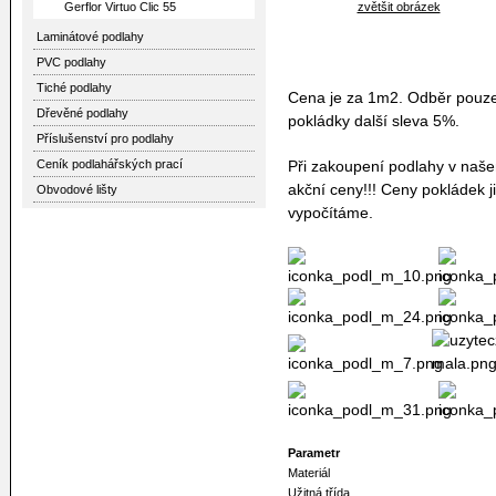
Gerflor Virtuo Clic 55
zvětšit obrázek
Laminátové podlahy
PVC podlahy
Tiché podlahy
Cena je za 1m2. Odběr pouze
Dřevěné podlahy
pokládky další sleva 5%.
Příslušenství pro podlahy
Ceník podlahářských prací
Při zakoupení podlahy v naš
akční ceny!!! Ceny pokládek 
Obvodové lišty
vypočítáme.
Parametr
Materiál
Užitná třída