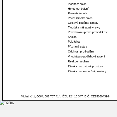
Plocha v balení
Hmotnost balení
Rozměr lemely
Počet lamel v balení
Celková tloušťka lamely
Tloušťka nášlapné vrstvy
Povrchová úprava proti vlhkosti
Spojení
Pokládka
Přiznaná spára
Odolnost proti oděru
Vhodná pro podlahové topení
Reakce na oheň
Záruka pro bytové prostory
Záruka pro komerční prostory
Michal Kříž, GSM: 602 787 414, IČO: 724 15 347, DIČ: CZ7505043964