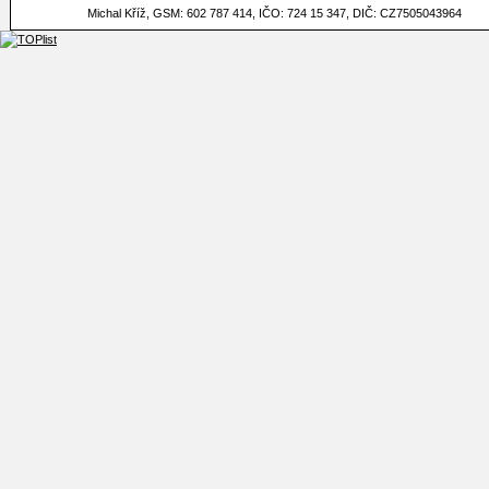
Michal Kříž, GSM: 602 787 414, IČO: 724 15 347, DIČ: CZ7505043964