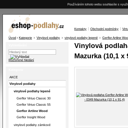
Používáním tohoto webu souhlasíte s využi
Kontakty
Obchodní podmínky
Virt
Úvod
›
Kategorie
›
Vinylové podlahy
›
vinylové podlahy lepené
›
Gerflor Artline Wo
Vinylová podlaha
Vyhledávání
Mazurka (10,1 x 
Rozšířené hledání
Kategorie
AKCE
Vinylové podlahy
vinylové podlahy lepené
Gerflor Virtuo Classic 30
Gerflor Virtuo Classic 55
Gerflor Artline Wood
Gerflor Insight Wood
vinylové podlahy zámkové