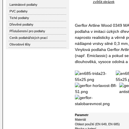
zvětšit obrázek
Laminátové podlahy
PVC podlahy
Tiché podlahy
Dřevěné podlahy
Gerflor Artline Wood 0349 MA
podlaha v imitaci úzkých dře
Příslušenství pro podlahy
naprosto realisticky a věrně 
Ceník podlahářských prací
nášlapné vrstvy silné 0,3 mm,
Obvodové lišty
Vinylová podlaha Gerflor Artl
(např. Emiclassic) a pokud s
dlouhověká, vysoce odolná a 
Parametr
Materiál
Oblast použití (EN 649, EN 685)
Plocha v balení