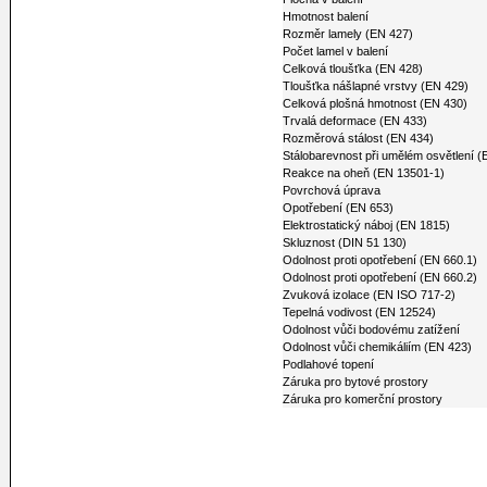
Hmotnost balení
Rozměr lamely (EN 427)
Počet lamel v balení
Celková tloušťka (EN 428)
Tloušťka nášlapné vrstvy (EN 429)
Celková plošná hmotnost (EN 430)
Trvalá deformace (EN 433)
Rozměrová stálost (EN 434)
Stálobarevnost při umělém osvětlení 
Reakce na oheň (EN 13501-1)
Povrchová úprava
Opotřebení (EN 653)
Elektrostatický náboj (EN 1815)
Skluznost (DIN 51 130)
Odolnost proti opotřebení (EN 660.1)
Odolnost proti opotřebení (EN 660.2)
Zvuková izolace (EN ISO 717-2)
Tepelná vodivost (EN 12524)
Odolnost vůči bodovému zatížení
Odolnost vůči chemikáliím (EN 423)
Podlahové topení
Záruka pro bytové prostory
Záruka pro komerční prostory