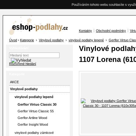
Používáním tohoto webu souhlasíte s využi
Kontakty
Obchodní podmínky
Virt
Úvod
›
Kategorie
›
Vinylové podlahy
›
vinylové podlahy lepené
›
Gerflor Virtuo Cla
Vinylové podlahy
Vyhledávání
1107 Lorena (61
Rozšířené hledání
Kategorie
AKCE
Vinylové podlahy
vinylové podlahy lepené
Gerflor Virtuo Classic 30
Gerflor Virtuo Classic 55
Gerflor Artline Wood
Gerflor Insight Wood
vinylové podlahy zámkové