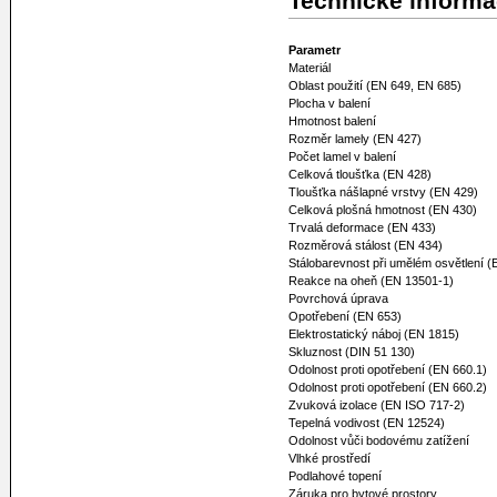
Technické inform
Parametr
Materiál
Oblast použití (EN 649, EN 685)
Plocha v balení
Hmotnost balení
Rozměr lamely (EN 427)
Počet lamel v balení
Celková tloušťka (EN 428)
Tloušťka nášlapné vrstvy (EN 429)
Celková plošná hmotnost (EN 430)
Trvalá deformace (EN 433)
Rozměrová stálost (EN 434)
Stálobarevnost při umělém osvětlení 
Reakce na oheň (EN 13501-1)
Povrchová úprava
Opotřebení (EN 653)
Elektrostatický náboj (EN 1815)
Skluznost (DIN 51 130)
Odolnost proti opotřebení (EN 660.1)
Odolnost proti opotřebení (EN 660.2)
Zvuková izolace (EN ISO 717-2)
Tepelná vodivost (EN 12524)
Odolnost vůči bodovému zatížení
Vlhké prostředí
Podlahové topení
Záruka pro bytové prostory