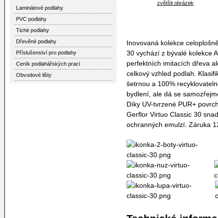
zvětšit obrázek
Laminátové podlahy
PVC podlahy
Tiché podlahy
Dřevěné podlahy
Inovovaná kolekce celoplošně 
30 vychází z bývalé kolekce A
Příslušenství pro podlahy
perfektních imitacích dřeva a
Ceník podlahářských prací
celkový vzhled podlah. Klasifi
Obvodové lišty
šetrnou a 100% recyklovateln
bydlení, ale dá se samozřejmě
Díky UV-tvrzené PUR+ povrch
Gerflor Virtuo Classic 30 snad
ochranných emulzí. Záruka 12 