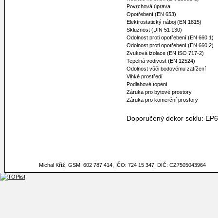
Povrchová úprava
Opotřebení (EN 653)
Elektrostatický náboj (EN 1815)
Skluznost (DIN 51 130)
Odolnost proti opotřebení (EN 660.1)
Odolnost proti opotřebení (EN 660.2)
Zvuková izolace (EN ISO 717-2)
Tepelná vodivost (EN 12524)
Odolnost vůči bodovému zatížení
Vlhké prostředí
Podlahové topení
Záruka pro bytové prostory
Záruka pro komerční prostory
Doporučený dekor soklu: EP
Michal Kříž, GSM: 602 787 414, IČO: 724 15 347, DIČ: CZ7505043964