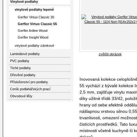
Vinylové podlahy
vinylové podlahy lepené
Gerflor Virtuo Classic 30
Gerflor Virtuo Classic 55
Gerflor Artline Wood
Gerflor Insight Wood
vinylové podlahy zámkové
Laminátové podlahy
zvětšit obrázek
PVC podlahy
Tiché podlahy
Dřevěné podlahy
Inovovaná kolekce celoplošně 
Příslušenství pro podlahy
55 vychází z bývalé kolekce I
Ceník podlahářských prací
2,5 mm, zajišťuje vinylu maxi
Obvodové lišty
díky užitné třídě 33/42, polož
hrany od sebe efektně oddělují
nášlapnou vrstvou silnou 0,5
trvanlivosti, omezení možnos
čistících prostředků. Tato lu
místnosti včetně kuchyně či 