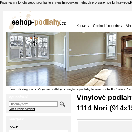
Používáním tohoto webu souhlasíte s využitím cookies nutných pro správnou funkci webu.
R
Kontakty
Obchodní podmínky
Virt
Úvod
›
Kategorie
›
Vinylové podlahy
›
vinylové podlahy lepené
›
Gerflor Virtuo Cla
Vinylové podlahy
Vyhledávání
1114 Nori (914x1
Rozšířené hledání
Kategorie
AKCE