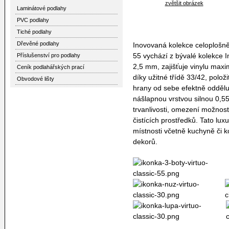
zvětšit obrázek
Laminátové podlahy
PVC podlahy
Tiché podlahy
Dřevěné podlahy
Inovovaná kolekce celoplošně 
55 vychází z bývalé kolekce I
Příslušenství pro podlahy
2,5 mm, zajišťuje vinylu maxi
Ceník podlahářských prací
díky užitné třídě 33/42, polož
Obvodové lišty
hrany od sebe efektně oddělují
nášlapnou vrstvou silnou 0,5
trvanlivosti, omezení možnos
čistících prostředků. Tato lu
místnosti včetně kuchyně či 
dekorů.