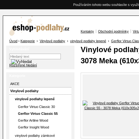
Používáním tohoto webu souhlasíte s využi
Kontakty
Obchodní podmínky
Virt
Úvod
›
Kategorie
›
Vinylové podlahy
›
vinylové podlahy lepené
›
Gerflor Virtuo Cla
Vinylové podlahy
Vyhledávání
3078 Meka (610x
Rozšířené hledání
Kategorie
AKCE
Vinylové podlahy
vinylové podlahy lepené
Gerflor Virtuo Classic 30
Gerflor Virtuo Classic 55
Gerflor Artline Wood
Gerflor Insight Wood
vinylové podlahy zámkové