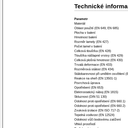
Technické inform
Parametr
Materiál
Oblast použití (EN 649, EN 685)
Plocha v balení
Hmotnost balení
Rozměr lamely (EN 427)
Počet lamel v balení
Celková tloušťka (EN 428)
Tloušťka nášlapné vrstvy (EN 429)
Celková plošná hmotnost (EN 430)
Trvalá deformace (EN 433)
Rozměrová stálost (EN 434)
Stálobarevnost při umělém osvětlení 
Reakce na oheň (EN 13501-1)
Povrchová úprava
Opotřebení (EN 653)
Elektrostatický náboj (EN 1815)
Skluznost (DIN 51 130)
Odolnost proti opotřebení (EN 660.1)
Odolnost proti opotřebení (EN 660.2)
Zvuková izolace (EN ISO 717-2)
Tepelná vodivost (EN 12524)
Odolnost vůči bodovému zatížení
Vlhké prostředí