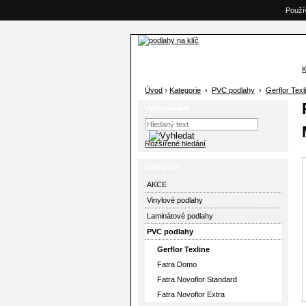
Použí
K
Úvod
›
Kategorie
›
PVC podlahy
›
Gerflor Texl
Vyhledávání
Rozšířené hledání
Kategorie
AKCE
Vinylové podlahy
Laminátové podlahy
PVC podlahy
Gerflor Texline
Fatra Domo
Fatra Novoflor Standard
Fatra Novoflor Extra