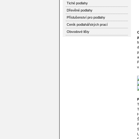
Tiché podlahy
Dřevěné podlahy
Příslušenství pro podlahy
Ceník podlahářských prací
Obvodové lišty
O
p
b
d
p
a
P
v
P
T
T
H
Š
P
S
U