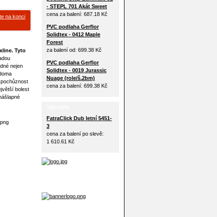
- STEPL 701 Akát Sweet
cena za balení:
687.18 Kč
te na konci
PVC podlaha Gerflor
Solidtex - 0412 Maple
Forest
za balení od:
699.38 Kč
line. Tyto
řadou
PVC podlaha Gerflor
odné nejen
Solidtex - 0019 Jurassic
 doma
Nuage (role/š.2bm)
u pochůznost
cena za balení:
699.38 Kč
jvětší bolest
 nášlapné
Výprodej
FatraClick Dub letní 5451-
3
cena za balení po slevě:
1 610.61 Kč