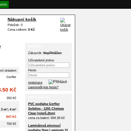
umím
Nákupní košík
Položek: 0
Cena celkem:
0 Kč
e
Váš účet
Zákazník:
Nepřihlášen
Uživatelské jméno
Heslo
ení skladem
Gerflor
registrace
zapomněli jste heslo?
3.50 Kč
Akční nabídka
350 Kč
PVC podlaha Gerflor
Solidtex - 1291 Chelsea
 3 m²; 4 m²
Clear (role/š.2bm)
847 Kč
cena za balení:
699.38 Kč
700 Kč
Laminátová plovoucí
podlaha Step Laminate 31