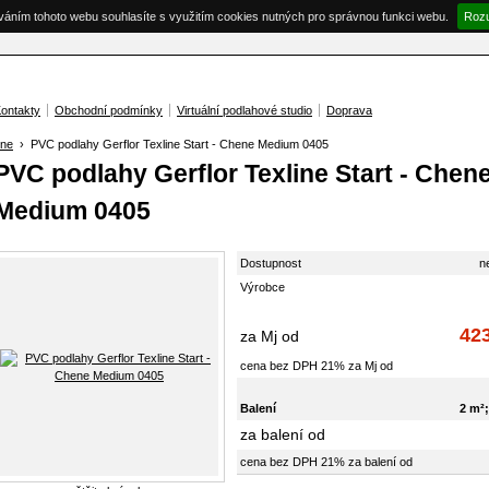
váním tohoto webu souhlasíte s využitím cookies nutných pro správnou funkci webu.
Roz
ontakty
Obchodní podmínky
Virtuální podlahové studio
Doprava
ine
› PVC podlahy Gerflor Texline Start - Chene Medium 0405
PVC podlahy Gerflor Texline Start - Chen
Medium 0405
Dostupnost
n
Výrobce
42
za Mj od
cena bez DPH 21% za Mj od
Balení
2 m²;
za balení od
cena bez DPH 21% za balení od