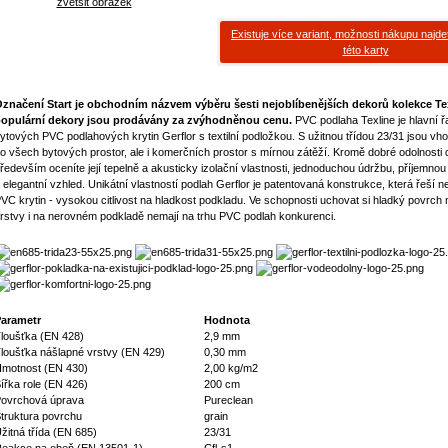
zvětšit obrázek
Existuje více variant, možnosti nákupu najde
této karty
značení Start je obchodním názvem výběru šesti nejoblíbenějších dekorů kolekce Tex
opulární dekory jsou prodávány za zvýhodněnou cenu.
PVC podlaha Texline je hlavní 
ytových PVC podlahových krytin Gerflor s textilní podložkou. S užitnou třídou 23/31 jsou vh
o všech bytových prostor, ale i komerčních prostor s mírnou zátěží. Kromě dobré odolnosti
ředevším oceníte její tepelně a akusticky izolační vlastnosti, jednoduchou údržbu, příjemno
 elegantní vzhled. Unikátní vlastností podlah Gerflor je patentovaná konstrukce, která řeší ne
VC krytin - vysokou citlivost na hladkost podkladu. Ve schopnosti uchovat si hladký povrch
rstvy i na nerovném podkladě nemají na trhu PVC podlah konkurenci.
arametr
Hodnota
loušťka (EN 428)
2,9 mm
loušťka nášlapné vrstvy (EN 429)
0,30 mm
motnost (EN 430)
2,00 kg/m2
ířka role (EN 426)
200 cm
ovrchová úprava
Pureclean
truktura povrchu
grain
žitná třída (EN 685)
23/31