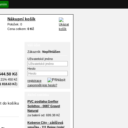
umím
Nákupní košík
Položek: 0
Cena celkem:
0 Kč
Váš účet
Zákazník:
Nepřihlášen
Uživatelské jméno
Heslo
544.50 Kč
H 21%
450 Kč
registrace
1 818.63 Kč
)
zapomněli jste heslo?
Akční nabídka
PVC podlaha Gerflor
Solidtex - 0087 Gravel
Natural
za balení od:
699.38 Kč
Koberce City - zátěžová
smyčka - 111 Beige (role/