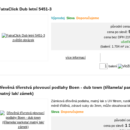
FatraClick Dub letní 5451-3
Výprodej
Sleva
Doporučujeme
původní cena
cena po slevě:
cena bez DPH 21
zvětšit obrázek
ušetří
(balení: 1.704 m² za
více informací
balení
Dřevěná třívrstvá plovoucí podlahy Boen - dub town (třílamela/ par
matný lak/ zámek)
Zámková dřevěná podlaha, matný lak s UV filtrem, rustik
méně tříděná, zdravé suky do 3mm, může obsahovat bě
Sleva
Doporučujeme
původní c
1 
cena po slevě: