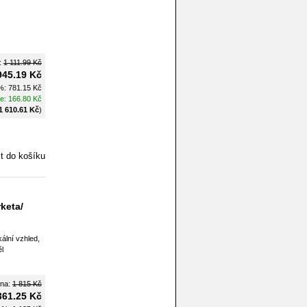
:
1 111.99 Kč
945.19 Kč
%:
781.15 Kč
te:
166.80 Kč
1 610.61 Kč
)
keta/
ální vzhled,
l
ena:
1 815 Kč
361.25 Kč