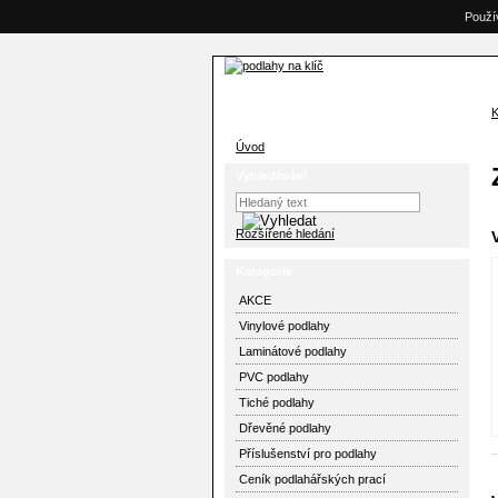
Použí
K
Úvod
Vyhledávání
Rozšířené hledání
Kategorie
AKCE
Vinylové podlahy
Laminátové podlahy
PVC podlahy
Tiché podlahy
Dřevěné podlahy
Příslušenství pro podlahy
Ceník podlahářských prací