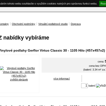
váním tohoto webu souhlasíte s využitím cookies nutných pro správnou funkci webu.
Roz
ontakty
Obchodní podmínky
Virtuální podlahové studio
Doprava
Z nabídky vybíráme
Vinylové podlahy Gerflor Virtuo Classic 30 - 1105 Hilo (457x457x2)
cena:
cena bez DP
(balení: 3.34 m² za
více informací
zvětšit obrázek
balení