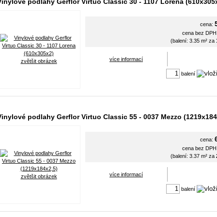
Vinylové podlahy Gerflor Virtuo Classic 30 - 1107 Lorena (610x305
cena:
cena bez DP
(balení: 3.35 m² za
více informací
zvětšit obrázek
balení
Vinylové podlahy Gerflor Virtuo Classic 55 - 0037 Mezzo (1219x184
cena:
cena bez DP
(balení: 3.37 m² za
více informací
zvětšit obrázek
balení